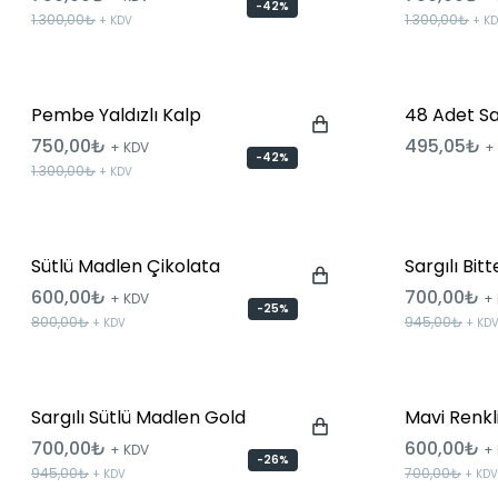
-42%
1.300,00₺
1.300,00₺
+ KDV
+ K
Pembe Yaldızlı Kalp
48 Adet Sa
750,00₺
495,05₺
+ KDV
+
-42%
1.300,00₺
+ KDV
Sütlü Madlen Çikolata
Sargılı Bi
600,00₺
700,00₺
+ KDV
+
-25%
800,00₺
945,00₺
+ KDV
+ KD
Sargılı Sütlü Madlen Gold
Mavi Renkl
700,00₺
600,00₺
+ KDV
+
-26%
945,00₺
700,00₺
+ KDV
+ KDV