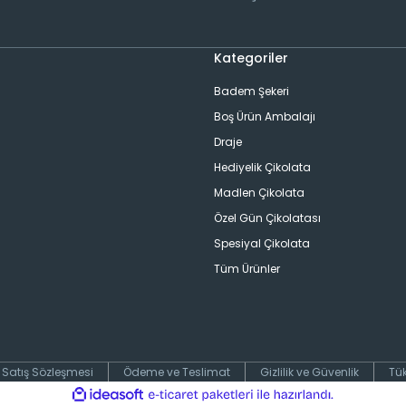
Kategoriler
Badem Şekeri
Boş Ürün Ambalajı
Draje
Hediyelik Çikolata
Madlen Çikolata
Özel Gün Çikolatası
Spesiyal Çikolata
Tüm Ürünler
 Satış Sözleşmesi
Ödeme ve Teslimat
Gizlilik ve Güvenlik
Tük
ile
ideasoft
e-