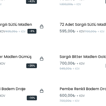
-42%
1.300,00₺
DV
+ KDV
rgılı Sütlü Madlen
72 Adet Sargılı Sütlü Mad
595,00₺
 KDV
495,05₺
-0%
+ KDV
700,00₺
+ KDV
+ KDV
tter Madlen Gümüş
Sargılı Bitter Madlen Gol
700,00₺
 KDV
+ KDV
-26%
945,00₺
V
+ KDV
i Badem Draje
Pembe Renkli Badem Dra
600,00₺
 KDV
+ KDV
-14%
700,00₺
+ KDV