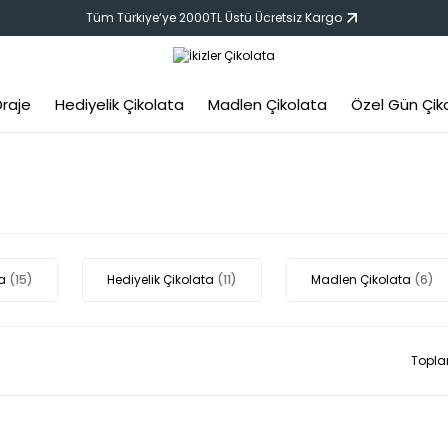
Tüm Türkiye‘ye 2000TL Üstü Ücretsiz Kargo
Geri Dön
Draje
Hediyelik Çikolata
Madlen Çikolata
Özel Gün Çik
ebek Çikolatası
Erkek Bebek Çikolatası
Kız Bebek Çikolatası
ta
(15)
Hediyelik Çikolata
(11)
Madlen Çikolata
(6)
Topla