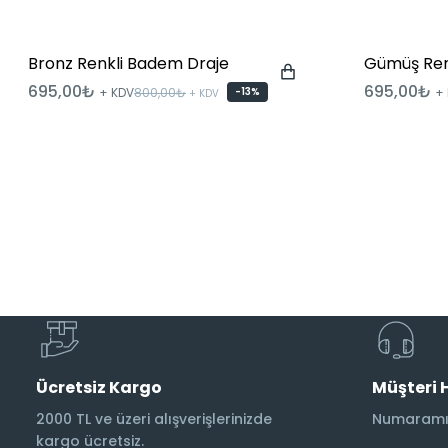
Bronz Renkli Badem Draje
Gümüş Ren
695,00₺
695,00₺
+ KDV
800,00₺
-13%
+
+ KDV
Ücretsiz Kargo
Müşteri 
2000 TL ve üzeri alışverişlerinizde
Numaramız
kargo ücretsiz.