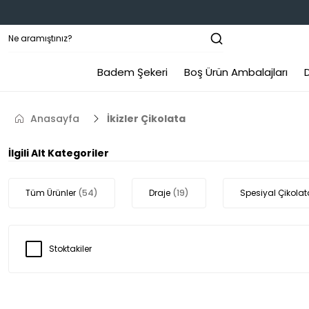
Geri Dön
Badem Şekeri
Boş Ürün Ambalajları
Özel Gün Çikolatası
B
Anasayfa
İkizler Çikolata
Bebek Çikolatası
İlgili Alt Kategoriler
Söz-Nişan-Kız İsteme Çikolatası
Tüm Ürünler
(54)
Draje
(19)
Spesiyal Çikola
Stoktakiler