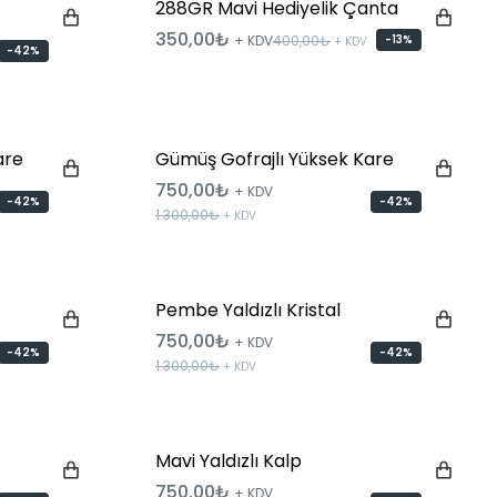
288GR Mavi Hediyelik Çanta
350,00₺
+ KDV
400,00₺
-13%
+ KDV
-42%
are
Gümüş Gofrajlı Yüksek Kare
750,00₺
+ KDV
-42%
-42%
1.300,00₺
+ KDV
Pembe Yaldızlı Kristal
750,00₺
+ KDV
-42%
-42%
1.300,00₺
+ KDV
Mavi Yaldızlı Kalp
750,00₺
+ KDV