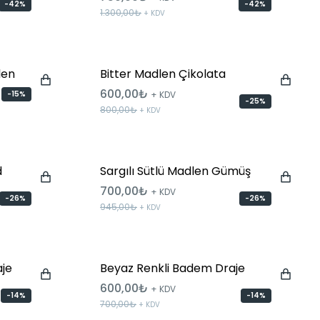
-42%
-42%
1.300,00₺
+ KDV
len
Bitter Madlen Çikolata
600,00₺
-15%
+ KDV
-25%
800,00₺
+ KDV
d
Sargılı Sütlü Madlen Gümüş
700,00₺
+ KDV
-26%
-26%
945,00₺
+ KDV
je
Beyaz Renkli Badem Draje
600,00₺
+ KDV
-14%
-14%
700,00₺
+ KDV