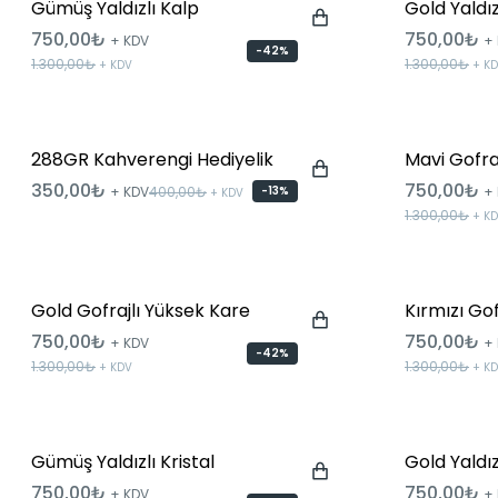
Gümüş Yaldızlı Kalp
Gold Yaldız
750,00₺
750,00₺
+ KDV
+
-42%
1.300,00₺
1.300,00₺
+ KDV
+ K
288GR Kahverengi Hediyelik
Mavi Gofra
Çanta
350,00₺
750,00₺
+ KDV
400,00₺
-13%
+
+ KDV
1.300,00₺
+ K
Gold Gofrajlı Yüksek Kare
Kırmızı Gof
750,00₺
750,00₺
+ KDV
+
-42%
1.300,00₺
1.300,00₺
+ KDV
+ K
Gümüş Yaldızlı Kristal
Gold Yaldızl
750,00₺
750,00₺
+ KDV
+