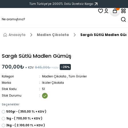
Tüm Türkiye‘ye 2000TL Üstü Ücretsiz Kargo
Anasayfa
Madlen Çikolata
Sargılı Sütlü Madlen Gü
Sargılı Sütlü Madlen Gümüş
700,00₺
-26%
945,00₺
+ KDV
+ KDV
Kategori
Madlen Çikolata
,
Tüm Ürünler
Marka
İkizler Çikolata
Stok Kodu
51
Stok Durumu
Seçenekler
500gr - ( 350,00 TL + KDV )
1kg - ( 700,00 TL + KDV )
3kg - ( 2.100,00 TL + KDV )