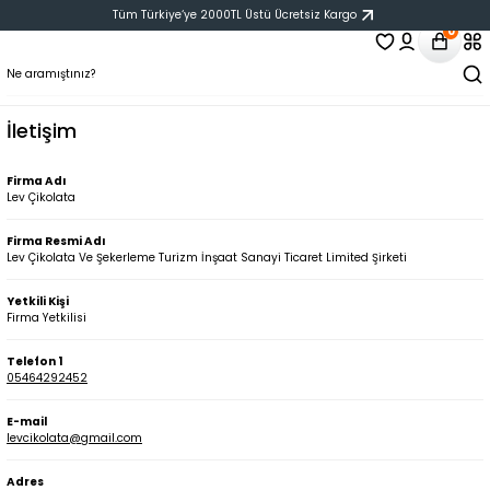
Tüm Türkiye‘ye 2000TL Üstü Ücretsiz Kargo
0
İletişim
Firma Adı
Lev Çikolata
Firma Resmi Adı
Lev Çikolata Ve Şekerleme Turizm İnşaat Sanayi Ticaret Limited Şirketi
Yetkili Kişi
Firma Yetkilisi
Telefon 1
05464292452
E-mail
levcikolata@gmail.com
Adres