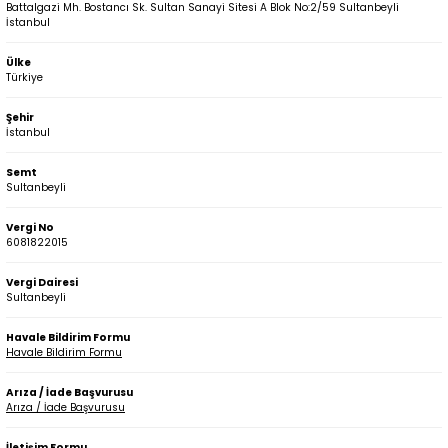
Battalgazi Mh. Bostancı Sk. Sultan Sanayi Sitesi A Blok No:2/59 Sultanbeyli
İstanbul
Ülke
Türkiye
Şehir
İstanbul
Semt
Sultanbeyli
Vergi No
6081822015
Vergi Dairesi
Sultanbeyli
Havale Bildirim Formu
Havale Bildirim Formu
Arıza / İade Başvurusu
Arıza / İade Başvurusu
İletişim Formu